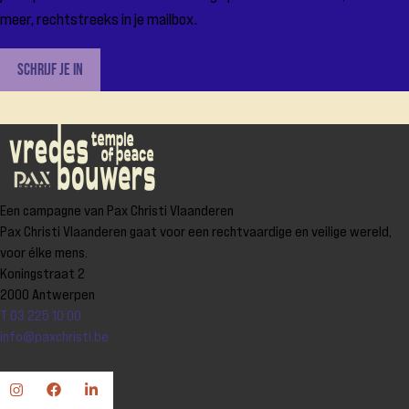
meer, rechtstreeks in je mailbox.
Schrijf je in
Een campagne van Pax Christi Vlaanderen
Pax Christi Vlaanderen gaat voor een rechtvaardige en veilige wereld,
voor élke mens.
Koningstraat 2
2000 Antwerpen
T 03 225 10 00
info@paxchristi.be