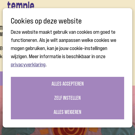
Open
Cookies op deze website
menu
TEMPLE OF PEACE voor
Deze website maakt gebruik van cookies om goed te
Vredesbouwers
functioneren. Als je wilt aanpassen welke cookies we
Bij Pax Christi Vlaanderen geloven we dat vrede niet vanzelf
mogen gebruiken, kan je jouw cookie-instellingen
komt, maar dat we er elke dag samen aan kunnen bouwen.
wijzigen. Meer informatie is beschikbaar in onze
privacyverklaring
.
Over de campagne
Organiseer een Peace Lab
Alles accepteren
Zelf instellen
Alles weigeren