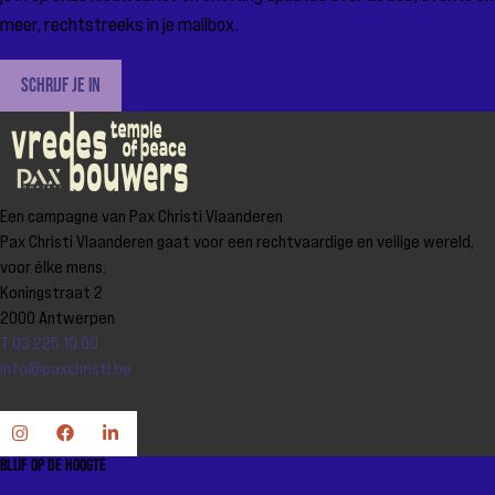
meer, rechtstreeks in je mailbox.
Schrijf je in
Een campagne van Pax Christi Vlaanderen
Pax Christi Vlaanderen gaat voor een rechtvaardige en veilige wereld,
voor élke mens.
Koningstraat 2
2000 Antwerpen
T 03 225 10 00
info@paxchristi.be
Blijf op de hoogte
Ga
Ga
Ga
naar
naar
naar