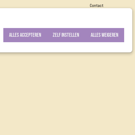
Contact
oor Vrede
Over Vredesbouwers
Steun ons
Alles accepteren
Zelf instellen
Alles weigeren