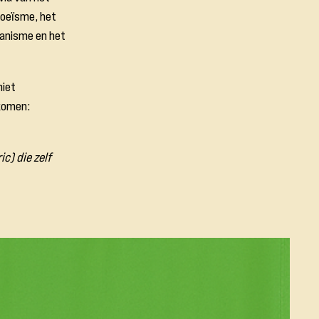
doeïsme
, het
manisme en het
niet
 komen:
ic) die zelf