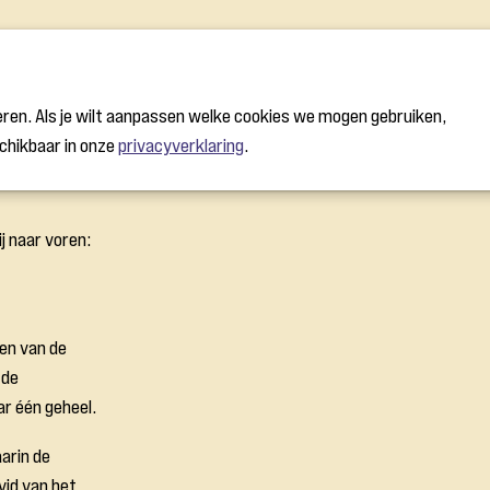
Wat kan jij doen?
Temple of Peace
Manifest v
ren. Als je wilt aanpassen welke cookies we mogen gebruiken,
schikbaar in onze
privacyverklaring
.
j naar voren:
len van de
 de
r één geheel.
arin de
vid van het