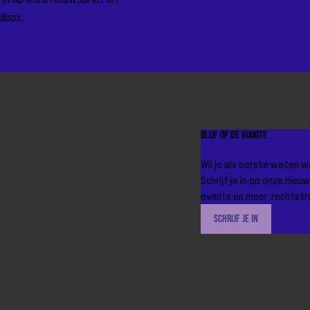
ilbox.
Blijf op de hoogte
Wil je als eerste weten
Schrijf je in op onze nie
events en meer, rechtstre
Schrijf je in