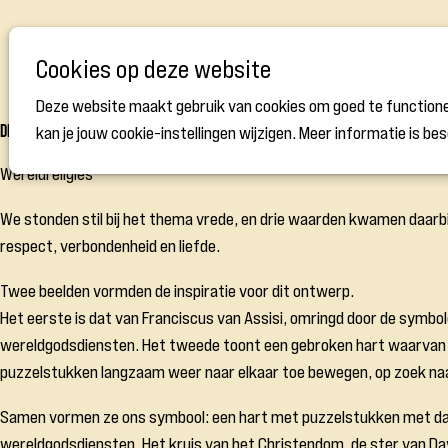
Cookies op deze website
Deze website maakt gebruik van cookies om goed te functione
De verhalen achter de vlaggen
kan je jouw cookie-instellingen wijzigen. Meer informatie is be
Wereldreligies
We stonden stil bij het thema vrede, en drie waarden kwamen daarbi
respect, verbondenheid en liefde.
Twee beelden vormden de inspiratie voor dit ontwerp.
Het eerste is dat van Franciscus van Assisi, omringd door de symbo
wereldgodsdiensten. Het tweede toont een gebroken hart waarvan
puzzelstukken langzaam weer naar elkaar toe bewegen, op zoek naa
Samen vormen ze ons symbool: een hart met puzzelstukken met da
wereldgodsdiensten. Het kruis van het Christendom, de ster van Da