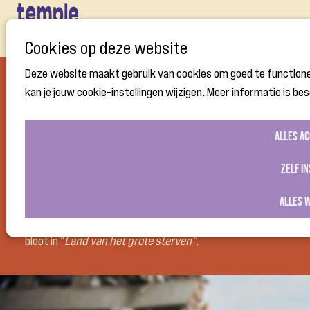
Open
Cookies op deze website
menu
Deze website maakt gebruik van cookies om goed te functione
kan je jouw cookie-instellingen wijzigen. Meer informatie is be
wo
29
okt
2025
Alles a
18:30
- 20:00
Temple of Peace
Zelf i
Boekvoorstelling "Land van het grote sterven"
Alles 
Waarom blijft Poetin oorlog voeren, en waarom volgen
zoveel Russen hem? Slavist Joris Van Bladel legt het
bloot in "
Land van het grote sterven"
.