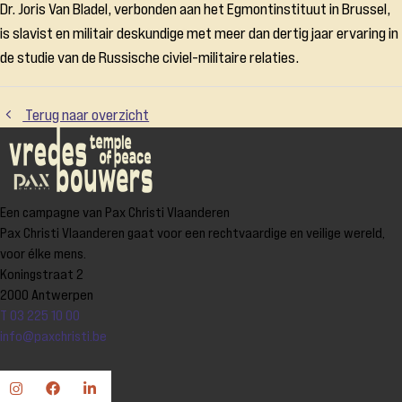
Dr. Joris Van Bladel, verbonden aan het Egmontinstituut in Brussel,
is slavist en militair deskundige met meer dan dertig jaar ervaring in
de studie van de Russische civiel-militaire relaties.
Terug naar overzicht
Een campagne van Pax Christi Vlaanderen
Pax Christi Vlaanderen gaat voor een rechtvaardige en veilige wereld,
voor élke mens.
Koningstraat 2
2000 Antwerpen
T 03 225 10 00
info@paxchristi.be