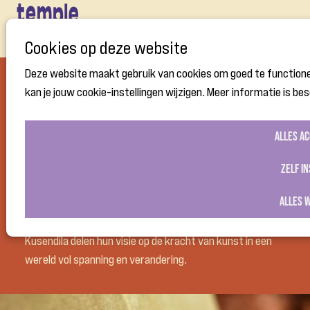
Open
Cookies op deze website
menu
Deze website maakt gebruik van cookies om goed te functione
kan je jouw cookie-instellingen wijzigen. Meer informatie is be
vr
31
okt
2025
Alles a
14:00
- 16:30
Temple of Peace
Zelf i
Panelgesprek "De rol van kunstenaars in het verzet"
Alles 
Vijf kunstenaars:
Jeannette Funk, Suzanne Groothuis,
Marina Kazakova, Gökhan Kizilbuga en Bénédicte
Kusendila
delen hun visie op de kracht van kunst in een
wereld vol spanning en verandering.